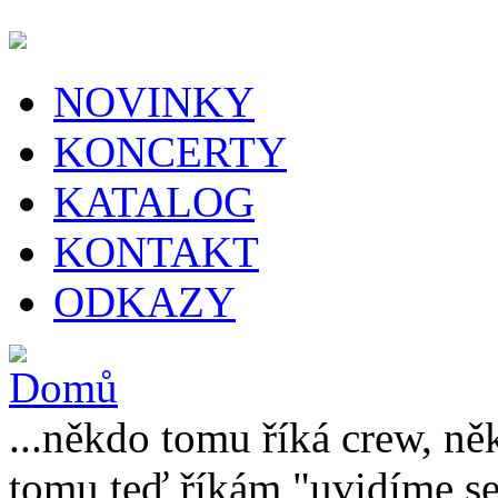
NOVINKY
KONCERTY
KATALOG
KONTAKT
ODKAZY
...někdo tomu říká crew, ně
tomu teď říkám "uvidíme se 