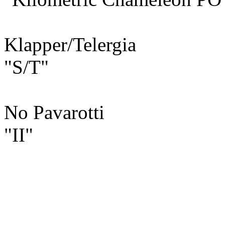
Klapper/Telergia
"S/T"
No Pavarotti
"II"