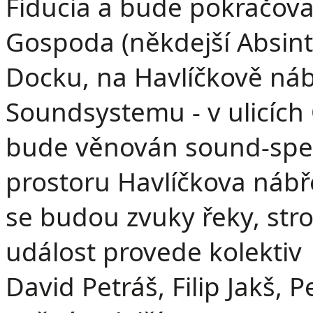
Fiducia a bude pokračov
Gospoda (někdejší Absinto
Docku, na Havlíčkově nábř
Soundsystemu - v ulicích
bude věnován sound-speci
prostoru Havlíčkova nábř
se budou zvuky řeky, str
událost provede kolektiv
David Petráš, Filip Jakš, P