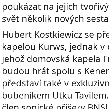
poukázat na jejich tvořiv
svět několik nových sesta
Hubert Kostkiewicz se př
kapelou Kurws, jednak 
jehož domovská kapela Fr
budou hrát spolu s Kene
představí také v exkluzi
bubeníkem Utku Tavilem. 
člen sonické příšery BNS