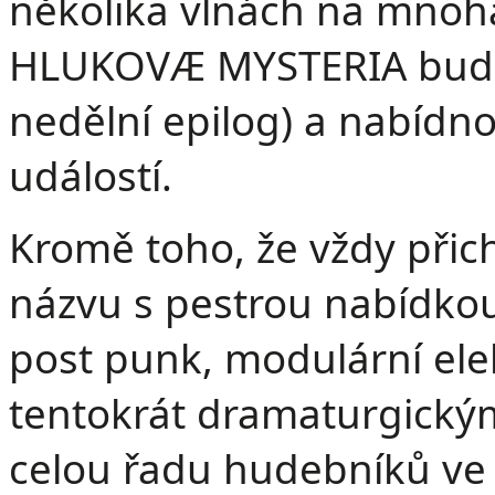
několika vlnách na mnoha 
HLUKOVÆ MYSTERIA budou 
nedělní epilog) a nabídn
událostí.
Kromě toho, že vždy při
názvu s pestrou nabídkou 
post punk, modulární elek
tentokrát dramaturgický
celou řadu hudebníků ve